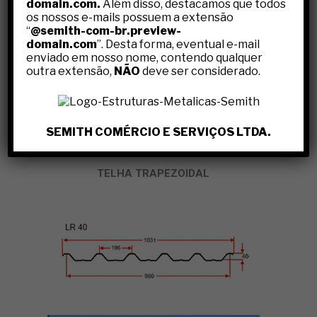
domain.com.
Além disso, destacamos que todos
os nossos e-mails possuem a extensão
Com experiência desde 1996, a
SEMITH
realiza os
“
@semith-com-br.preview-
seguintes serviços para
Telhados Metálicos
:
domain.com
”. Desta forma, eventual e-mail
enviado em nosso nome, contendo qualquer
Montagem de
Telhados Metálicos
outra extensão,
NÃO
deve ser considerado.
Instalação de
Telhados Metálicos
Reforma de
Telhados Metálicos
Pintura de
Telhados Metálicos
SEMITH COMÉRCIO E SERVIÇOS LTDA.
TELHA TRAPEZOIDAL