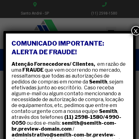
Santo André - SP
(11) 2598-1580
x
COMUNICADO IMPORTANTE:
ALERTA DE FRAUDE!
• Telhados Metálicos
Atenção Fornecedores/ Clientes,
em razão de
uma
FRAUDE
que vem ocorrendo no mercado,
ressaltamos que todas as autorizações de
pedidos de compras em nome da
Semith
, sejam
efetivadas junto ao escritório. Caso receba
algum e-mail ou algum contato mencionando a
Experiência em
necessidade de autorização de compra, locação
de equipamentos, etc, pedimos que entre em
Telhados Metálicos de
contato urgente com a nossa equipe
Semith
,
através dos telefones
(11) 2598-1580/4990-
médio e grande porte!
0050
ou dos e-mails:
semith@semith-com-
br.preview-domain.com
/
administrativo@semith-com-br.preview-