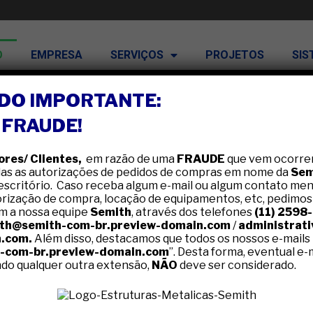
O
EMPRESA
SERVIÇOS
PROJETOS
SIS
DO IMPORTANTE:
 FRAUDE!
res/ Clientes,
em razão de uma
FRAUDE
que vem ocorre
das as autorizações de pedidos de compras em nome da
Sem
 escritório. Caso receba algum e-mail ou algum contato me
rização de compra, locação de equipamentos, etc, pedimos
m a nossa equipe
Semith
, através dos telefones
(11) 259
th@semith-com-br.preview-domain.com
/
administrat
n.com.
Além disso, destacamos que todos os nossos e-mails
-com-br.preview-domain.com
”. Desta forma, eventual e
do qualquer outra extensão,
NÃO
deve ser considerado.