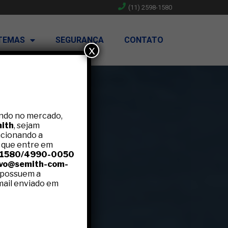
(11) 2598-1580
TEMAS
SEGURANÇA
CONTATO
x
ndo no mercado,
ith
, sejam
ncionando a
 que entre em
8-1580/4990-0050
ivo@semith-com-
 possuem a
-mail enviado em