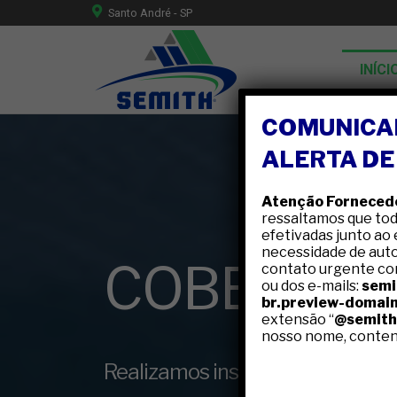
Santo André - SP
INÍCI
COMUNICA
ALERTA DE
Atenção Fornecedo
ressaltamos que to
efetivadas junto ao
necessidade de auto
contato urgente co
ou dos e-mails:
semi
br.preview-domai
extensão “
@semith
nosso nome, conten