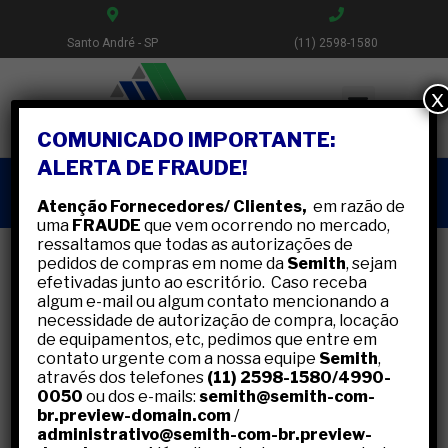
Santo André - SP
(11) 2598-1580
x
COMUNICADO IMPORTANTE:
ALERTA DE FRAUDE!
• Coberturas Metálicas
Atenção Fornecedores/ Clientes,
em razão de
uma
FRAUDE
que vem ocorrendo no mercado,
ressaltamos que todas as autorizações de
pedidos de compras em nome da
Semith
, sejam
efetivadas junto ao escritório. Caso receba
algum e-mail ou algum contato mencionando a
Experiência em
necessidade de autorização de compra, locação
de equipamentos, etc, pedimos que entre em
Coberturas Metálicas
contato urgente com a nossa equipe
Semith
,
através dos telefones
(11) 2598-1580/4990-
de médio e grande
0050
ou dos e-mails:
semith@semith-com-
br.preview-domain.com
/
porte!
administrativo@semith-com-br.preview-