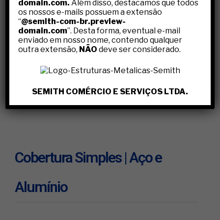
domain.com.
Além disso, destacamos que todos
os nossos e-mails possuem a extensão
“
@semith-com-br.preview-
domain.com
”. Desta forma, eventual e-mail
Com experiência desde 1996, a
SEMITH
realiza os
enviado em nosso nome, contendo qualquer
seguintes serviços para
Coberturas Metálicas
:
outra extensão,
NÃO
deve ser considerado.
Montagem de
Coberturas Metálicas
Instalação de
Coberturas Metálicas
Reforma de
Coberturas Metálicas
SEMITH COMÉRCIO E SERVIÇOS LTDA.
Pintura de
Coberturas Metálicas
Cobertura Simples | Aço e
Alumínio